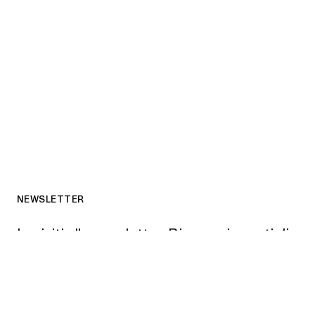
NEWSLETTER
Iscriviti alla newsletter. Riceverai spunti di
riflessione e notizie sulle attività in corso.