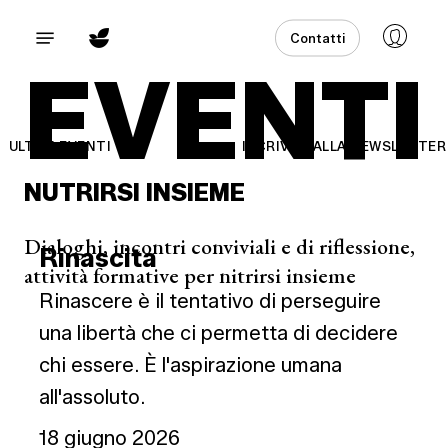
Skip
Menu
Contatti
to
EVENTI
main
content
ULTIMI EVENTI
ISCRIVITI ALLA NEWSLETTER
NUTRIRSI INSIEME
Rinascita
Dialoghi, incontri conviviali e di riflessione,
Rinascita
attività formative per nitrirsi insieme
Rinascere è il tentativo di perseguire
una libertà che ci permetta di decidere
chi essere. È l'aspirazione umana
all'assoluto.
18 giugno 2026