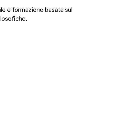
ale e formazione basata sul
ilosofiche.
nsulenza individuale