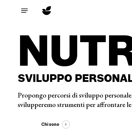
Skip
to
Menu
main
NUTR
content
SVILUPPO
PERSONA
Propongo percorsi di sviluppo personale.
svilupperemo strumenti per affrontare le
Chi sono