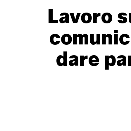
Lavoro
s
comunic
dare
pa