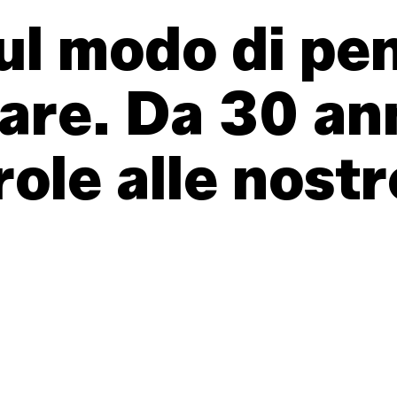
ul
modo
di
pe
are.
Da
30
an
role
alle
nostr