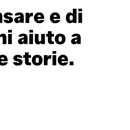
nsare
e
di
ni
aiuto
a
e
storie.