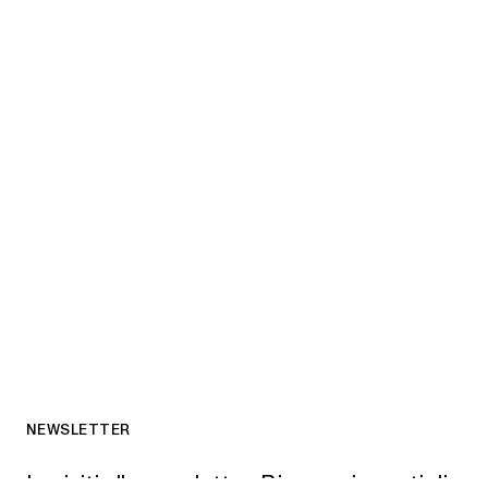
NEWSLETTER
Iscriviti alla newsletter. Riceverai spunti di