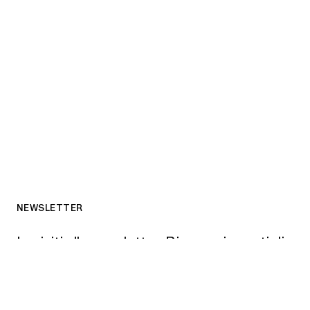
NEWSLETTER
Iscriviti alla newsletter. Riceverai spunti di
riflessione e notizie sulle attività in corso.