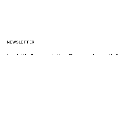
NEWSLETTER
Iscriviti alla newsletter. Riceverai spunti di
riflessione e notizie sulle attività in corso.
ISCRIVITI