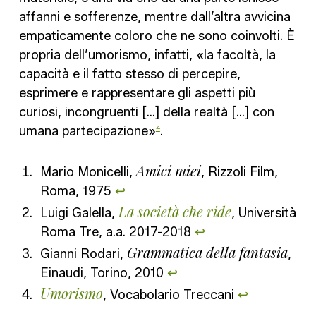
affanni e sofferenze, mentre dall’altra avvicina
empaticamente coloro che ne sono coinvolti. È
propria dell’umorismo, infatti, «la facoltà, la
capacità e il fatto stesso di percepire,
esprimere e rappresentare gli aspetti più
curiosi, incongruenti […] della realtà […] con
umana partecipazione»
.
4
Amici miei
Mario Monicelli,
, Rizzoli Film,
Roma, 1975
↩︎
La società che ride
Luigi Galella,
, Università
Roma Tre, a.a. 2017-2018
↩︎
Grammatica della fantasia
Gianni Rodari,
,
Einaudi, Torino, 2010
↩︎
Umorismo
, Vocabolario Treccani
↩︎