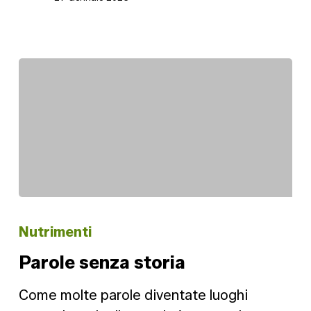
Parole
senza
Nutrimenti
storia
Parole senza storia
Come molte parole diventate luoghi