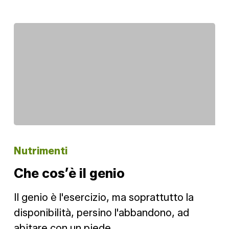
Che
cos’è
Nutrimenti
il
Che cos’è il genio
genio
Il genio è l'esercizio, ma soprattutto la
disponibilità, persino l'abbandono, ad
abitare con un piede…